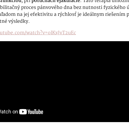
sfunkciou
, pri
poruchách ejakulácie
. Táto terapia umožň
bilitačný proces pánvového dna bez nutnosti fyzického ús
adom na jej efektivitu a rýchlosť je ideálnym riešením pr
tné výsledky.
outube.com/watch?v=olKxJvT2uEc