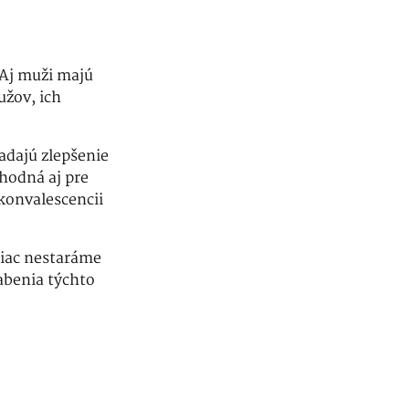
 Aj muži majú
žov, ich
adajú zlepšenie
hodná aj pre
ekonvalescencii
diac nestaráme
abenia týchto