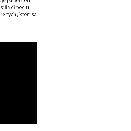
uje pacientom
ilia či pocitu
e tých, ktorí sa