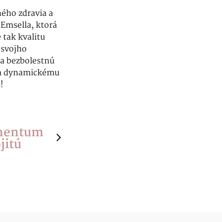
ého zdravia a
 Emsella, ktorá
 tak kvalitu
 svojho
 a bezbolestnú
 a dynamickému
!
mentum
jitú