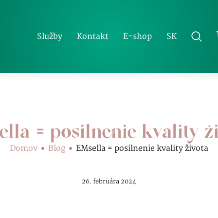
SK
Služby
Kontakt
E-shop
lla = posilnenie kvality ž
Domov
Blog
EMsella = posilnenie kvality života
26. februára 2024