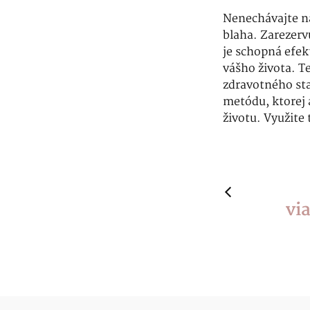
Nenechávajte na
blaha. Zarezervu
je schopná efek
vášho života. T
zdravotného sta
metódu, ktorej
životu. Využite 
vi