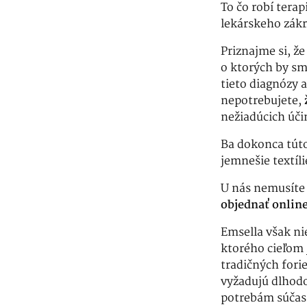
To čo robí tera
lekárskeho zák
Priznajme si, ž
o ktorých by sm
tieto diagnózy a
nepotrebujete,
nežiadúcich úč
Ba dokonca túto
jemnešie textíli
U nás nemusíte 
objednať onlin
Emsella však nie
ktorého cieľom 
tradičných fori
vyžadujú dlhodo
potrebám súčas