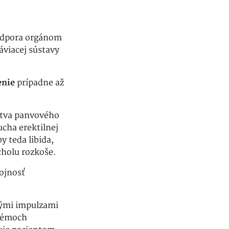
podpora orgánom
viacej sústavy
enie
prípadne až
stva panvového
cha erektilnej
 teda libida,
cholu rozkoše.
kojnosť
kými impulzami
blémoch