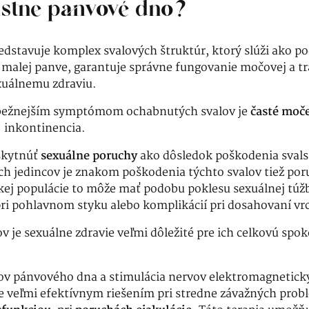
astne panvové dno?
dstavuje komplex svalových štruktúr, ktorý slúži ako 
alej panve, garantuje správne fungovanie močovej a trá
uálnemu zdraviu.
bežnejším symptómom ochabnutých svalov je
časté moč
 inkontinencia.
skytnúť
sexuálne poruchy
ako dôsledok poškodenia sval
h jedincov je znakom poškodenia týchto svalov tiež poru
kej populácie to môže mať podobu poklesu sexuálnej túžby
ri pohlavnom styku alebo komplikácií pri dosahovaní vr
v je sexuálne zdravie veľmi dôležité pre ich celkovú spo
lov pánvového dna a stimulácia nervov elektromagnetic
je veľmi efektívnym riešením pri stredne závažných pro