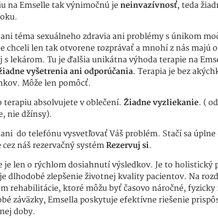
piu na Emselle tak výnimočnú je
neinvazívnosť
, teda žia
roku.
e ani téma sexuálneho zdravia ani problémy s únikom moč
e chceli len tak otvorene rozprávať a mnohí z nás majú os
j s lekárom. Tu je ďalšia unikátna výhoda terapie na Emse
žiadne vyšetrenia ani odporúčania
. Terapia je bez akých
inkov. Môže len pomôcť.
 terapiu absolvujete v oblečení.
Žiadne vyzliekanie
. ( 
e, nie džínsy).
ani do telefónu vysvetľovať Váš problém. Stačí sa úplne
e
cez náš rezervačný systém
Rezervuj si
.
 je len o rýchlom dosiahnutí výsledkov. Je to holistický p
je dlhodobé zlepšenie životnej kvality pacientov. Na rozd
em rehabilitácie, ktoré môžu byť časovo náročné, fyzicky
bé záväzky, Emsella poskytuje efektívne riešenie prisp
nej doby.