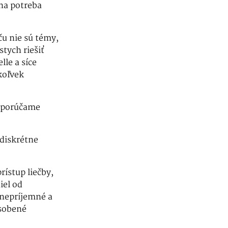
dna potreba
u nie sú témy,
tych riešiť
lle a síce
koľvek
odporúčame
 diskrétne
rístup liečby,
iel od
 nepríjemné a
ôsobené