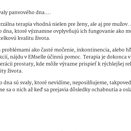
valy panvového dna….
erzálna terapia vhodná nielen pre ženy, ale aj pre mužov.
o dna, ktoré významne ovplyvňujú ich fungovanie ako mu
elkovú kvalitu života.
ia problémami ako časté močenie, inkontinencia, alebo hľ
kcií, nájdu v EMselle účinnú pomoc. Terapia je dokonca v
rácii prostaty, kde môže výrazne prispieť k rýchlejšej r
ity života.
 dna sú svaly, ktoré nevidíme, neposilňujeme, takpove
me sa o nich až keď sa prejavia dôsledky ochabnutia a osl