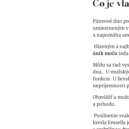
Čo je vl
Pánvové dno pre
umiestneným v m
a napomáha sex
Hlavným a naj
únik moču
teda
Môžu sa tiež vy
dna.. U mužskýc
funkcie. U žens
nepríjemnosti p
Obzvlášť u mužo
a pohodu.
Posilnenie sva
kresla Emsella 