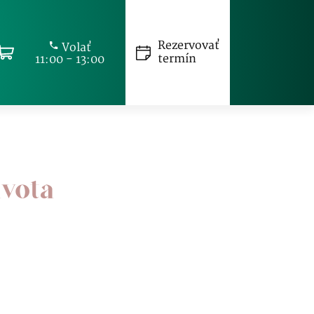
Rezervovať
Volať
termín
11:00 - 13:00
ivota