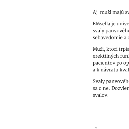
Aj muži majú s
EMsella je univ
svaly panvovéh
sebavedomie a c
Muži, ktorí trp
erektilných fun
pacientov po ope
a k návratu kval
Svaly panvového
sa o ne. Dozvie
svalov.