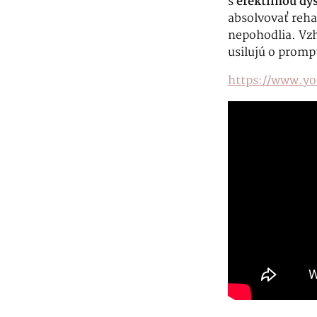
s
erektilnou dy
absolvovať reha
nepohodlia. Vzhľ
usilujú o promp
https://www.y