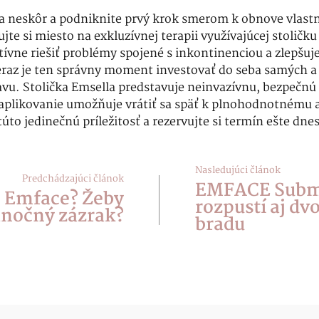
 neskôr a podniknite prvý krok smerom k obnove vlastn
jte si miesto na exkluzívnej terapii využívajúcej stoličku
tívne riešiť problémy spojené s inkontinenciou a zlepšuje
eraz je ten správny moment investovať do seba samých a
vu. Stolička Emsella predstavuje neinvazívnu, bezpečnú
 aplikovanie umožňuje vrátiť sa späť k plnohodnotnému
túto jedinečnú príležitosť a rezervujte si termín ešte dnes
Nasledujúci článok
Predchádzajúci článok
EMFACE Sub
Emface? Žeby
rozpustí aj dvo
anočný zázrak?
bradu