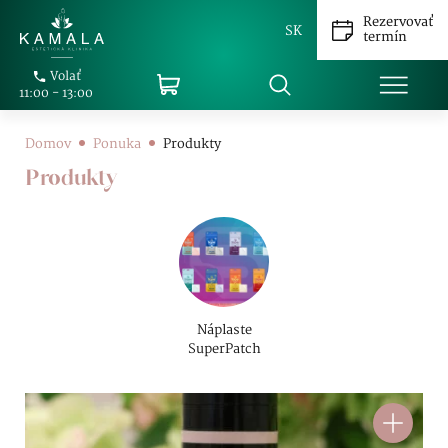
Rezervovať
SK
termín
Volať
11:00 - 13:00
Domov
Ponuka
Produkty
Produkty
Náplaste
SuperPatch