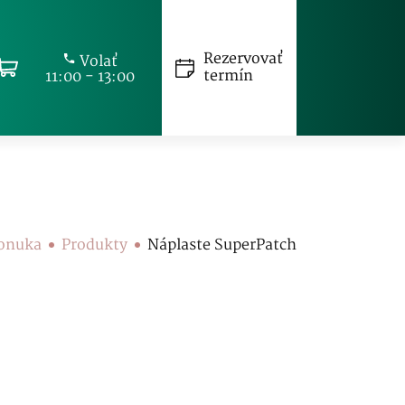
Rezervovať
Volať
termín
11:00 - 13:00
onuka
Produkty
Náplaste SuperPatch