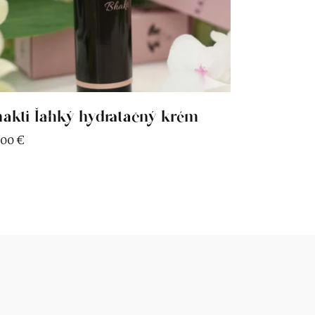
akti ľahký hydratačný krém
,00
€