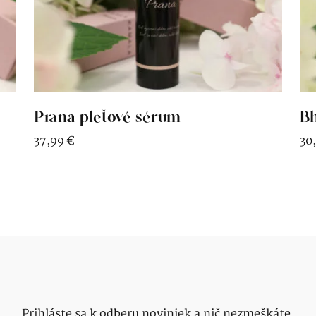
Prana pleťové sérum
Bh
37,99
€
30
Prihláste sa k odberu noviniek a nič nezmeškáte.