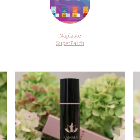
Náplaste
SuperPatch