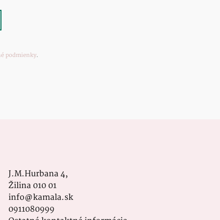
é podmienky
.
J.M.Hurbana 4,
Žilina 010 01
info@kamala.sk
0911080999