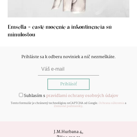
Emsella - časté močenie a inkontinencia sú
minulosťou
Prihláste sa k odberu noviniek a nič nezmeškáte.
Suhlasím s
pravidlami ochrany osobných údajov
Tento formulár je chránený technológiou reCAPTCHA od Google.
Ochrana súkromia
a
Zmluvné podmienky
.
J.M.Hurbana 4,