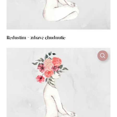
Redustim – zdravé chudnutie