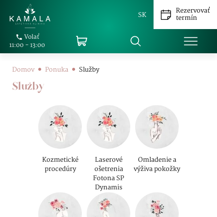
Rezervovať
SK
termín
Volať
11:00 - 13:00
Domov
Ponuka
Služby
Služby
Kozmetické
Laserové
Omladenie a
procedúry
ošetrenia
výživa pokožky
Fotona SP
Dynamis