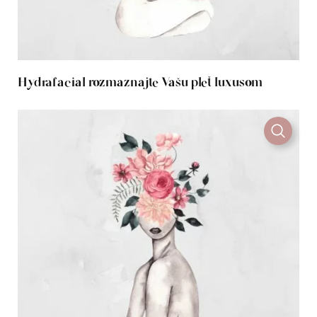
Hydrafacial rozmaznajte Vašu pleť luxusom