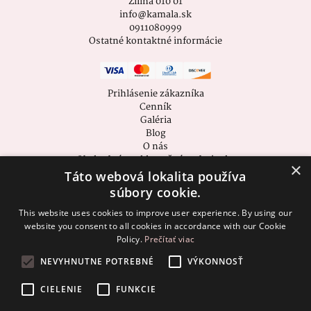
Žilina 010 01
info@kamala.sk
0911080999
Ostatné kontaktné informácie
Prihlásenie zákazníka
Cenník
Galéria
Blog
O nás
Obchodné a reklamačné podmienky
×
Zásady ochrany osobných údajov
Táto webová lokalita používa
[cookie_settings]
súbory cookie.
This website uses cookies to improve user experience. By using our
website you consent to all cookies in accordance with our Cookie
Policy.
Prečítať viac
NEVYHNUTNE POTREBNÉ
VÝKONNOSŤ
CIELENIE
FUNKCIE