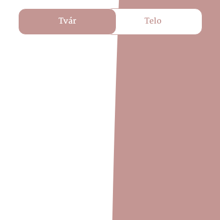
Tvár
Telo