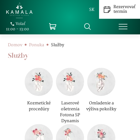
Rezervovať
SK
termín
Volať
11:00 - 13:00
Domov
Ponuka
Služby
Služby
Kozmetické
Laserové
Omladenie a
procedúry
ošetrenia
výživa pokožky
Fotona SP
Dynamis