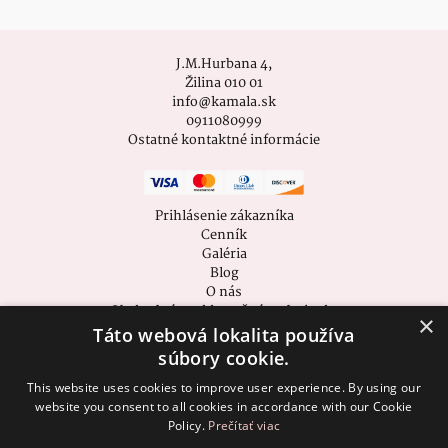
J.M.Hurbana 4,
Žilina 010 01
info@kamala.sk
0911080999
Ostatné kontaktné informácie
Prihlásenie zákazníka
Cenník
Galéria
Blog
O nás
Obchodné a reklamačné podmienky
×
Zásady ochrany osobných údajov
Táto webová lokalita používa
[cookie_settings]
súbory cookie.
This website uses cookies to improve user experience. By using our
website you consent to all cookies in accordance with our Cookie
Policy.
Prečítať viac