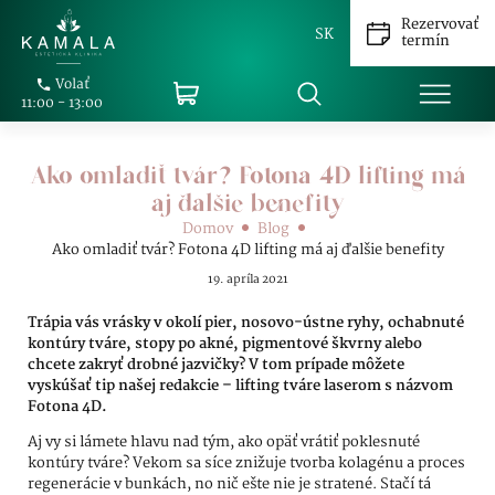
Rezervovať
SK
termín
Volať
11:00 - 13:00
Ako omladiť tvár? Fotona 4D lifting má
aj ďalšie benefity
Domov
Blog
Ako omladiť tvár? Fotona 4D lifting má aj ďalšie benefity
19. apríla 2021
Trápia vás vrásky v okolí pier, nosovo-ústne ryhy, ochabnuté
kontúry tváre, stopy po akné, pigmentové škvrny alebo
chcete zakryť drobné jazvičky? V tom prípade môžete
vyskúšať tip našej redakcie – lifting tváre laserom s názvom
Fotona 4D.
Aj vy si lámete hlavu nad tým, ako opäť vrátiť poklesnuté
kontúry tváre? Vekom sa síce znižuje tvorba kolagénu a proces
regenerácie v bunkách, no nič ešte nie je stratené. Stačí tá