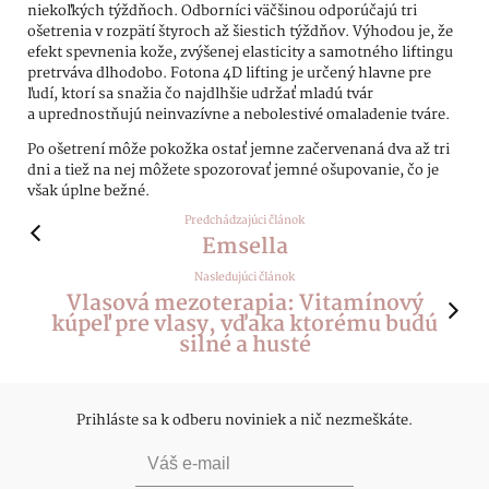
niekoľkých týždňoch. Odborníci väčšinou odporúčajú tri
ošetrenia v rozpätí štyroch až šiestich týždňov. Výhodou je, že
efekt spevnenia kože, zvýšenej elasticity a samotného liftingu
pretrváva dlhodobo. Fotona 4D lifting je určený hlavne pre
ľudí, ktorí sa snažia čo najdlhšie udržať mladú tvár
a uprednostňujú neinvazívne a nebolestivé omaladenie tváre.
Po ošetrení môže pokožka ostať jemne začervenaná dva až tri
dni a tiež na nej môžete spozorovať jemné ošupovanie, čo je
však úplne bežné.
Predchádzajúci článok
Emsella
Nasledujúci článok
Vlasová mezoterapia: Vitamínový
kúpeľ pre vlasy, vďaka ktorému budú
silné a husté
Prihláste sa k odberu noviniek a nič nezmeškáte.