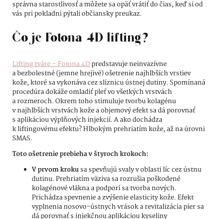
správna starostlivosť a môžete sa opäť vrátiť do čias, keď si od
vás pri pokladni pýtali občiansky preukaz.
Č
o je Fotona 4D lifting?
Lifting tváre – Fotona 4D
predstavuje neinvazívne
a bezbolestné (jemne hrejivé) ošetrenie najhlbších vrstiev
kože, ktoré sa vykonáva cez sliznicu ústnej dutiny. Spomínaná
procedúra dokáže omladiť pleť vo všetkých vrstvách
a rozmeroch. Okrem toho stimuluje tvorbu kolagénu
v najhlbších vrstvách kože a objemový efekt sa dá porovnať
s aplikáciou výplňových injekcií. A ako dochádza
k liftingovému efektu? Hlbokým prehriatím kože, až na úrovni
SMAS.
Toto ošetrenie prebieha v štyroch krokoch:
V prvom kroku
sa spevňujú svaly v oblasti líc cez ústnu
dutinu. Prehriatím väziva sa rozrušia poškodené
kolagénové vlákna a podporí sa tvorba nových.
Prichádza spevnenie a zvýšenie elasticity kože. Efekt
vyplnenia nosovo-ústnych vrások a revitalizácia pier sa
dá porovnať s injekčnou aplikáciou kyseliny