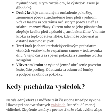
hyalurónovej, s tým rozdielom, že výsledok laseru je
dlhodobý.
Druhý krok
je zameraný na omladenie pokožky,
zjemnenie pórov a zjednotenie tónu pleti v jednom.
Vďaka laseru sa odstránia nečistoty z pórov a tiež sa
stiahnu mazové žľazy. Okrem toho sa jeho pôsobením
zlepšuje kvalita pleti a pôsobí aj antibakteriálne. V tomto
kroku sa teplo dostáva hlbšie, kde môže odrovnať aj
ostatné nerovnosti pleti.
Tretí krok
je charakteristický celkovým prehriatím
všetkých vrstiev kože v opačnom smere – teda zvonka
dnu. V tejto časti sa spevní pokožka a stimuluje tvorba
kolagénu.
V štvrtom kroku
sa vykoná jemné obrúsenie povrchu
kože, čiže peeling. Odstránia sa odumreté bunky
a podporí sa obnova pokožky.
Kedy prichádza výsledok?
Na výsledný efekt sa môžete tešiť čiastočne hneď po výkone.
Hlavne pri nosovo-ústnych
vráskach
, ktoré budú menej
viditeľné. Zlepšenie textúry a pevnosti kože však uvidíte až po