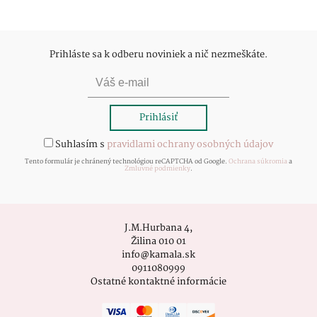
Prihláste sa k odberu noviniek a nič nezmeškáte.
Suhlasím s
pravidlami ochrany osobných údajov
Tento formulár je chránený technológiou reCAPTCHA od Google.
Ochrana súkromia
a
Zmluvné podmienky
.
J.M.Hurbana 4,
Žilina 010 01
info@kamala.sk
0911080999
Ostatné kontaktné informácie