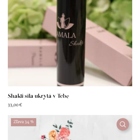
Shakti sila ukrytá v Tebe
33,00
€
Zľava 34 %