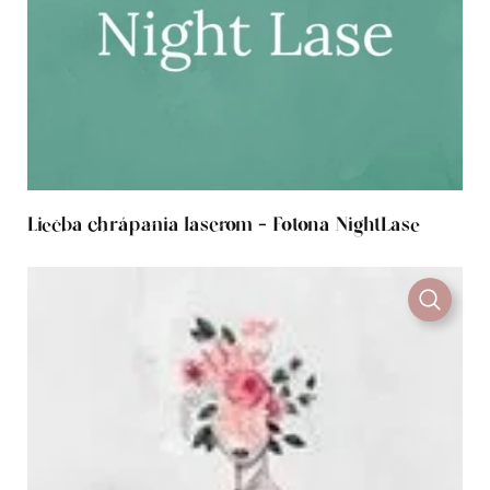
Liečba chrápania laserom - Fotona NightLase