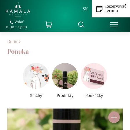
Rezervovať
SK
termín
Volať
11:00 - 13:00
Domov
Ponuka
Služby
Produkty
Poukážky