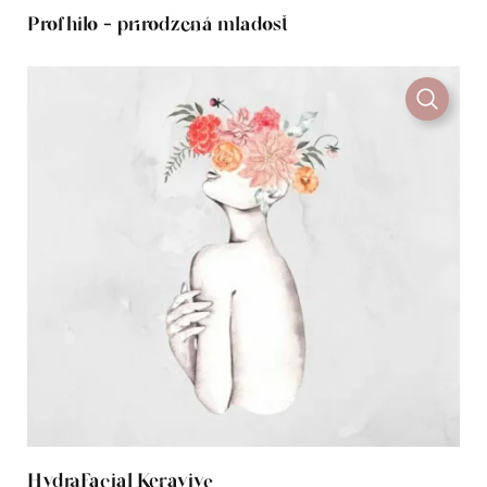
Profhilo - prirodzená mladosť
HydraFacial Keravive