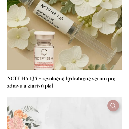
NCTF HA 135 – revolučné hydratačné sérum pre
zdravú a žiarivú pleť