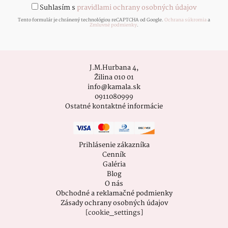
Suhlasím s
pravidlami ochrany osobných údajov
Tento formulár je chránený technológiou reCAPTCHA od Google.
Ochrana súkromia
a
Zmluvné podmienky
.
J.M.Hurbana 4,
Žilina 010 01
info@kamala.sk
0911080999
Ostatné kontaktné informácie
Prihlásenie zákazníka
Cenník
Galéria
Blog
O nás
Obchodné a reklamačné podmienky
Zásady ochrany osobných údajov
[cookie_settings]