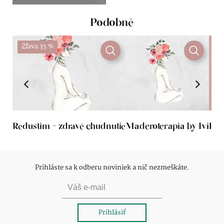
Podobné
Zľava 35 %
Redustim – zdravé chudnutie
Maderoterapia by Ivi
Lip
Prihláste sa k odberu noviniek a nič nezmeškáte.