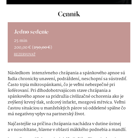
Cenník
Jedno sedenie
25 min
200,00
€
(
250,00
€
)
REZERVOVAŤ
Následkom intenzívneho chrápania a spánkového apnoe sú
ľudia chronicky unavení, podráždení, neschopní sa sústrediť.
Často trpia mikrospánkami, čo je veľmi nebezpečné pri
šoférovaní. Pri dlhodobotrvajúcom stave chrápania a
spánkového apnoe sa pridružia civilizačné ochorenia ako je
zvýšený krvný tlak, srdcový infarkt, mozgová mŕtvica. Veľmi
častou situáciou u manželských párov sú oddelené spálne čo
má negatívny vplyv na partnerský život.
Najčastejšie sa príčina chrápania nachádza v dutine ústnej
a v nosohltane, hlavne v oblasti mäkkého podnebia a mandlí.