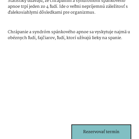
Štatistiky udávajú, že chrápaním a syndrómom spánkového
apnoe trpí jeden zo 4 ľudí. Ide o veľmi nepríjemnú záležitosť s
ďalekosiahlymi dôsledkami pre organizmus.
Chrápanie a syndróm spánkového apnoe sa vyskytuje najmä u
obéznych ľudí, fajčiarov, ľudí, ktorí užívajú lieky na spanie.
Rezervovať termín