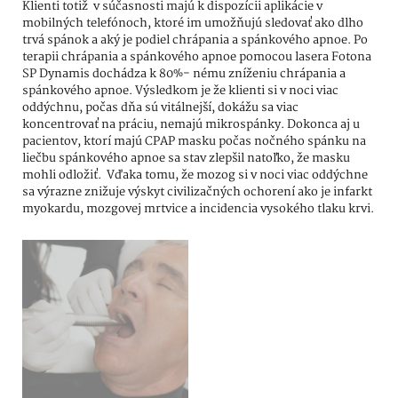
Klienti totiž v súčasnosti majú k dispozícii aplikácie v
mobilných telefónoch, ktoré im umožňujú sledovať ako dlho
trvá spánok a aký je podiel chrápania a spánkového apnoe. Po
terapii chrápania a spánkového apnoe pomocou lasera Fotona
SP Dynamis dochádza k 80%- nému zníženiu chrápania a
spánkového apnoe. Výsledkom je že klienti si v noci viac
oddýchnu, počas dňa sú vitálnejší, dokážu sa viac
koncentrovať na práciu, nemajú mikrospánky. Dokonca aj u
pacientov, ktorí majú CPAP masku počas nočného spánku na
liečbu spánkového apnoe sa stav zlepšil natoľko, že masku
mohli odložiť. Vďaka tomu, že mozog si v noci viac oddýchne
sa výrazne znižuje výskyt civilizačných ochorení ako je infarkt
myokardu, mozgovej mrtvice a incidencia vysokého tlaku krvi.