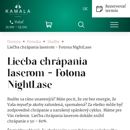
Rezervovať
SK
termín
Volať
11:00 - 13:00
Domov
Ponuka
Služby
Liečba chrápania laserom - Fotona NightLase
Liečba chrápania
laserom - Fotona
NightLase
Budíte sa ráno unavený/á? Máte pocit, že ste bez energie, že
Vaša myseľ je akoby zahmlená, spomalená? Za všetko môže byť
zodpovedné chrápanie a narušený spánkový cyklus. Máme pre
Vás riešenie. Liečba chrápania laserom dokáže znížiť
chrápanie o 50 – 80%.