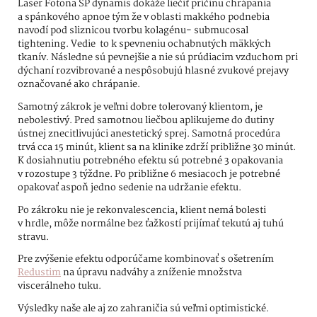
Laser Fotona SP dynamis dokáže liečiť príčinu chrápania
a spánkového apnoe tým že v oblasti makkého podnebia
navodí pod sliznicou tvorbu kolagénu- submucosal
tightening. Vedie to k spevneniu ochabnutých mäkkých
tkanív. Následne sú pevnejšie a nie sú prúdiacim vzduchom pri
dýchaní rozvibrované a nespôsobujú hlasné zvukové prejavy
označované ako chrápanie.
Samotný zákrok je veľmi dobre tolerovaný klientom, je
nebolestivý. Pred samotnou liečbou aplikujeme do dutiny
ústnej znecitlivujúci anestetický sprej. Samotná procedúra
trvá cca 15 minút, klient sa na klinike zdrží približne 30 minút.
K dosiahnutiu potrebného efektu sú potrebné 3 opakovania
v rozostupe 3 týždne. Po približne 6 mesiacoch je potrebné
opakovať aspoň jedno sedenie na udržanie efektu.
Po zákroku nie je rekonvalescencia, klient nemá bolesti
v hrdle, môže normálne bez ťažkostí prijímať tekutú aj tuhú
stravu.
Pre zvýšenie efektu odporúčame kombinovať s ošetrením
Redustim
na úpravu nadváhy a zníženie množstva
viscerálneho tuku.
Výsledky naše ale aj zo zahraničia sú veľmi optimistické.