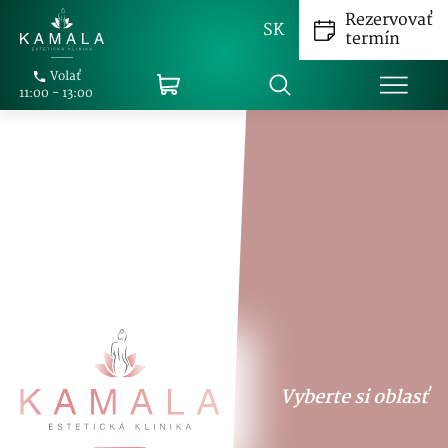
Rezervovať
SK
termín
Volať
11:00 - 13:00
Vyberte si oblasť