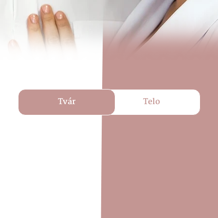
Tvár
Telo