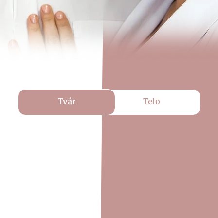
Tvár
Telo