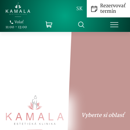
Rezervovať
SK
termín
Volať
11:00 - 13:00
Vyberte si oblasť