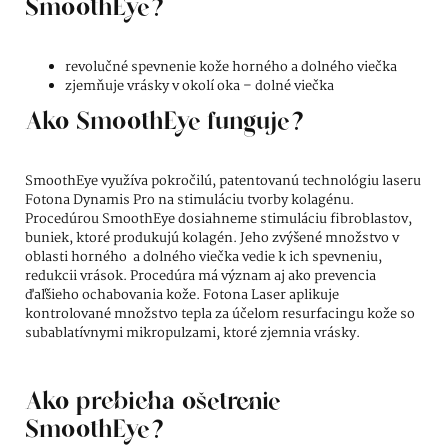
SmoothEye?
revolučné spevnenie kože horného a dolného viečka
zjemňuje vrásky v okolí oka – dolné viečka
Ako SmoothEye funguje?
SmoothEye využíva pokročilú, patentovanú technológiu laseru
Fotona Dynamis Pro na stimuláciu tvorby kolagénu.
Procedúrou SmoothEye dosiahneme stimuláciu fibroblastov,
buniek, ktoré produkujú kolagén. Jeho zvýšené množstvo v
oblasti horného a dolného viečka vedie k ich spevneniu,
redukcii vrások. Procedúra má význam aj ako prevencia
ďaľšieho ochabovania kože. Fotona Laser aplikuje
kontrolované množstvo tepla za účelom resurfacingu kože so
subablatívnymi mikropulzami, ktoré zjemnia vrásky.
Ako prebieha ošetrenie
SmoothEye?