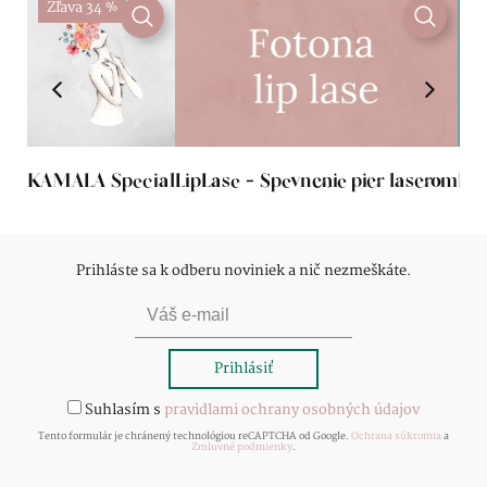
Zľava 34 %
Z
KAMALA Special
LipLase - Spevnenie pier laserom
Fot
Prihláste sa k odberu noviniek a nič nezmeškáte.
Suhlasím s
pravidlami ochrany osobných údajov
Tento formulár je chránený technológiou reCAPTCHA od Google.
Ochrana súkromia
a
Zmluvné podmienky
.