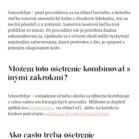
SmoothEye – pred procedúrou sa na oblasť horného a dolného
viečka nanesie anestetický krém s obsahom lidokaínu, ten sa
nechá pôsobiť cca 30minút. Samotná laserová liečba trvá
približne 10 minút. Po procedúre nie je potrebná žiadna
rekonvalescencia, ojedinele sa v očnom okolí môže vyskytnúť
minimálne začervenanie, ktoré pretrváva 2 dni, je spojené s
jemným ošupovaním kože.
Môžem toto ošetrenie kombinovať s
inými zákrokmi?
SmoothEye – omladenie očného okolia sa výborne kombinuje
s celou radou nechirurgických procedúr. Môžeme ju doplniť
aplikáciou
botulotoxínu
na oblasť očí, alebo na korekciu
kruhov pod očami
aplikáciou kyseliny hyalurónovej.
Ako často treba ošetrenie