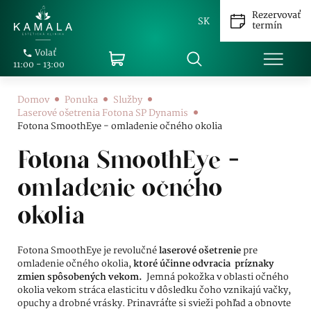
Rezervovať
SK
termín
Volať
11:00 - 13:00
Domov
Ponuka
Služby
Laserové ošetrenia Fotona SP Dynamis
Fotona SmoothEye - omladenie očného okolia
Fotona SmoothEye -
omladenie očného
okolia
Fotona SmoothEye je revolučné
laserové ošetrenie
pre
omladenie očného okolia,
ktoré účinne odvracia príznaky
zmien spôsobených vekom.
Jemná pokožka v oblasti očného
okolia vekom stráca elasticitu v dôsledku čoho vznikajú vačky,
opuchy a drobné vrásky. Prinavráťte si svieži pohľad a obnovte