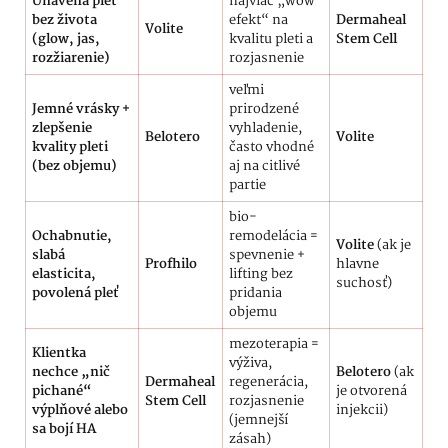
Unavená pleť
najviac „wow
bez života
efekt“ na
Dermaheal
Volite
(glow, jas,
kvalitu pleti a
Stem Cell
rozžiarenie)
rozjasnenie
veľmi
Jemné vrásky +
prirodzené
zlepšenie
vyhladenie,
Belotero
Volite
kvality pleti
často vhodné
(bez objemu)
aj na citlivé
partie
bio-
Ochabnutie,
remodelácia =
Volite
(ak je
slabá
spevnenie +
Profhilo
hlavne
elasticita,
lifting bez
suchosť)
povolená pleť
pridania
objemu
mezoterapia =
Klientka
výživa,
nechce „nič
Belotero
(ak
Dermaheal
regenerácia,
pichané“
je otvorená
Stem Cell
rozjasnenie
výplňové alebo
injekcii)
(jemnejší
sa bojí HA
zásah)