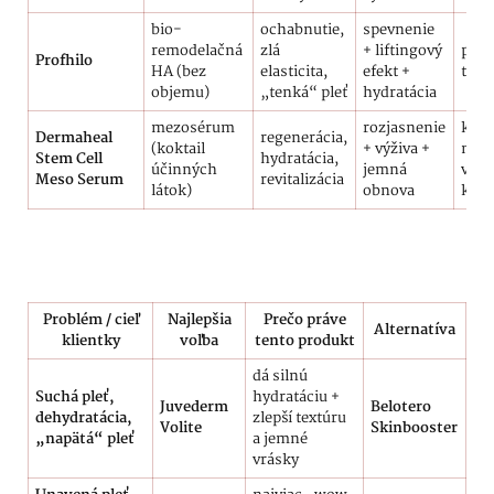
bio-
ochabnutie,
spevnenie
remodelačná
zlá
+ liftingový
povo
Profhilo
HA (bez
elasticita,
efekt +
tvár
objemu)
„tenká“ pleť
hydratácia
mezosérum
rozjasnenie
klie
Dermaheal
regenerácia,
(koktail
+ výživa +
nech
Stem Cell
hydratácia,
účinných
jemná
vhod
Meso Serum
revitalizácia
látok)
obnova
kúra
Problém / cieľ
Najlepšia
Prečo práve
Alternatíva
klientky
voľba
tento produkt
dá silnú
Suchá pleť,
hydratáciu +
Juvederm
Belotero
dehydratácia,
zlepší textúru
Volite
Skinbooster
„napätá“ pleť
a jemné
vrásky