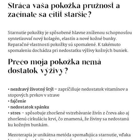
Stráca vaša pokožka pružnosť a
začínate sa cítiť staršie?
Starnutie pokožky je spôsobené hlavne zníženou schopnosťou
syntetizovať nový kolagén, elastín a nové kožné bunky.
Reparačné vlastnosti pokožky sú spomalené. K takémuto
spomaleniu dochádza pri nedostatku výživy kožných buniek.
Prečo moja pokožka nemá
dostatok výživy?
• nezdravý životný štýl –
zapríčiňuje nedostatok vitamínov a
stopových prvkov v strave
• fajčenie
• nedostatok spánku
• stres
– spôsobuje zhoršené vstrebávanie živín z čreva ako aj
zhoršenú cirkuláciu krvi, čo znamená, že živiny sa nedostanú
ku kožným bunkám.
Mezoterapia je unikátna metóda spomaľujúca starnutie, vďaka