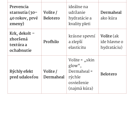
Prevencia
ideálne na
starnutia (30–
Volite /
udržanie
Dermaheal
40 rokov, prvé
Belotero
hydratácie a
ako kúra
zmeny)
kvality pleti
Krk, dekolt –
krásne spevní
Volite
(ak
zhoršená
Profhilo
a zlepší
ide hlavne o
textúra a
elasticitu
hydratáciu)
ochabnutie
Volite = „skin
glow“,
Rýchly efekt
Volite /
Dermaheal =
Belotero
pred udalosťou
Dermaheal
rýchle
osvieženie
(najmä kúra)