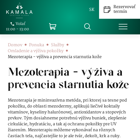
Rezervovať
SK
termín
Volať
11:00 - 13:00
Domov
Ponuka
Služby
Omladenie a výživa pokožky
Mezoterapia - výživa a prevencia starnutia kože
Mezoterapia - výživa a
prevencia starnutia kože
Mezoterapia je mininvazívna metóda, pri ktorej sa tesne pod
pokožku, do oblasti mezodermy, aplikujú liečivé koktaily
vitamínov, kyseliny halurónovej, antioxidantov a stopových
prvkov. Tým dosiahneme potrebnú výživu buniek, zlepšenie
cirkulácie, hydratáciu, a tak aj ochranu pokožky pre UV
žiarením. Mezoterapiu môžeme vykonávať na rôznych
častiach tela, najčastejšie to je ale tvár, dekolt, krk a ruky.