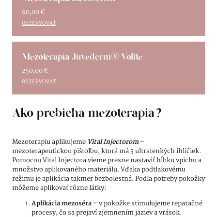
90,00
€
REZERVOVAŤ
Mezoterapia Juvederm® Volite
250,00
€
REZERVOVAŤ
Ako prebieha mezoterapia?
Mezoterapiu aplikujeme
Vital Injectorom
–
mezoterapeutickou pištoľou, ktorá má 5 ultratenkých ihličiek.
Pomocou Vital Injectora vieme presne nastaviť hĺbku vpichu a
množstvo aplikovaného materiálu. Vďaka podtlakovému
režimu je aplikácia takmer bezbolestná. Podľa potreby pokožky
môžeme aplikovať rôzne látky:
Aplikácia mezoséra
– v pokožke stimulujeme reparačné
procesy, čo sa prejaví zjemnením jaziev a vrások.