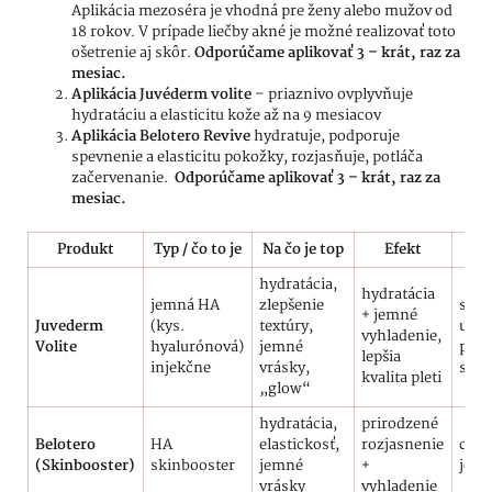
Aplikácia mezoséra je vhodná pre ženy alebo mužov od
18 rokov. V prípade liečby akné je možné realizovať toto
ošetrenie aj skôr.
Odporúčame aplikovať 3 – krát, raz za
mesiac.
Aplikácia Juvéderm volite
– priaznivo ovplyvňuje
hydratáciu a elasticitu kože až na 9 mesiacov
Aplikácia Belotero Revive
hydratuje, podporuje
spevnenie a elasticitu pokožky, rozjasňuje, potláča
začervenanie.
Odporúčame aplikovať 3 – krát, raz za
mesiac.
Produkt
Typ / čo to je
Na čo je top
Efekt
P
hydratácia,
hydratácia
jemná HA
zlepšenie
such
+ jemné
Juvederm
(kys.
textúry,
unav
vyhladenie,
Volite
hyalurónová)
jemné
prv
lepšia
injekčne
vrásky,
star
kvalita pleti
„glow“
hydratácia,
prirodzené
Belotero
HA
elastickosť,
rozjasnenie
citli
(Skinbooster)
skinbooster
jemné
+
jemn
vrásky
vyhladenie