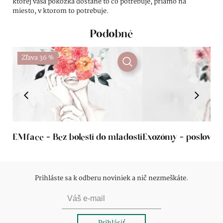
ktorej vaša pokožka dostane to čo potrebuje, priamo na
miesto, v ktorom to potrebuje.
Podobné
Zľava 36 %
EMface - Bez bolesti do mladosti
Exozómy - poslovia 
Prihláste sa k odberu noviniek a nič nezmeškáte.