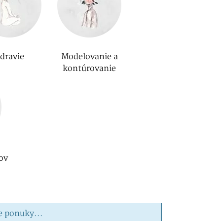
dravie
Modelovanie a
kontúrovanie
ov
e ponuky...