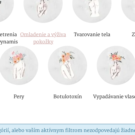
etrenia
Omladenie a výživa
Tvarovanie tela
Z
Dynamis
pokožky
Pery
Botulotoxín
Vypadávanie vlas
górií, alebo vaším aktívnym filtrom nezodpovedajú žiadn