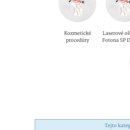
Kozmetické
Laserové oš
procedúry
Fotona SP 
Tejto kate