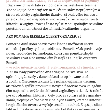
procesu starnutia uvádza, že sex už nepovažuje za príjemný
. Súčasne ich však táto skutočnosť v manželstve extrémne
znepokojuje. Samotný sex sa tak často stáva nepríjemným a
strata elasticity vaginálneho tkaniva, či svalového tonusu a
prietoku krvi v danej oblasti môže viesť k zníženiu citlivosti
klitorisu a vagíny. Proces často vyústi v neuspokojivé sexuálne
potešenie a nemožnosť dosiahnutia kvalitného orgazmu.
AKO POMÁHA EMSELLA ZLEPŠIŤ ORGAZMUS?
Pomerne dlhú dobu neexistovali žiadne možnosti liečby
základnej príčiny týchto problémov. Emsella však predstavuje
novú, revolučnú technológiu, ktorá vám pomôže zlepšiť
sexuálny život a poskytne vám častejšie i silnejšie orgazmy.
Emsella
– vysoko intenzívna cielená elektromagnetická stimulácia –
cieli na svaly panvového dna a vaginálne svalstvo. To
spôsobuje, že svaly v danej oblasti sa opakovane stiahnu
a uvoľnia. Ošetrenie tak zaisťuje jednak vaginálny tréning,
ale zároveň spúšťa produkciu nových fibroblastov a kolagénu,
čím napomáha zvýšeniu citlivosti vaginálnych tkanív, štruktúr
pyskov ohanbia i klitorisu. Celý proces vytvára užší vaginálny
kanál, zlepšuje vnímanie vaginálnych tkanív, vrátane klitorisu
i vaginálneho otvoru a zvyšuje sexuálnu rozkoš. Zlepšuje silu a
ľahkosť dosahovania orgazmu, aby bol Váš sex príjemnejší a