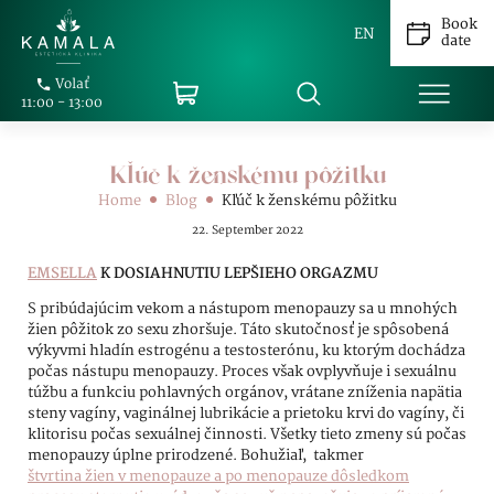
Book
EN
date
Volať
11:00 - 13:00
Kľúč k ženskému pôžitku
Home
Blog
Kľúč k ženskému pôžitku
22. September 2022
EMSELLA
K DOSIAHNUTIU LEPŠIEHO ORGAZMU
S pribúdajúcim vekom a nástupom menopauzy sa u mnohých
žien pôžitok zo sexu zhoršuje. Táto skutočnosť je spôsobená
výkyvmi hladín estrogénu a testosterónu, ku ktorým dochádza
počas nástupu menopauzy. Proces však ovplyvňuje i sexuálnu
túžbu a funkciu pohlavných orgánov, vrátane zníženia napätia
steny vagíny, vaginálnej lubrikácie a prietoku krvi do vagíny, či
klitorisu počas sexuálnej činnosti. Všetky tieto zmeny sú počas
menopauzy úplne prirodzené. Bohužiaľ, takmer
štvrtina žien v menopauze a po menopauze dôsledkom