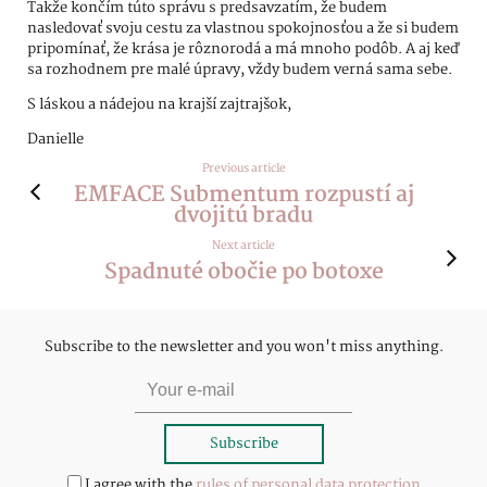
Takže končím túto správu s predsavzatím, že budem
nasledovať svoju cestu za vlastnou spokojnosťou a že si budem
pripomínať, že krása je rôznorodá a má mnoho podôb. A aj keď
sa rozhodnem pre malé úpravy, vždy budem verná sama sebe.
S láskou a nádejou na krajší zajtrajšok,
Danielle
Previous article
EMFACE Submentum rozpustí aj
dvojitú bradu
Next article
Spadnuté obočie po botoxe
Subscribe to the newsletter and you won't miss anything.
I agree with the
rules of personal data protection