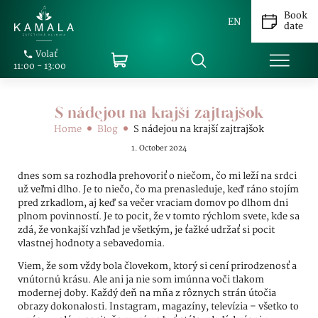
Book
EN
date
Volať
11:00 - 13:00
S nádejou na krajší zajtrajšok
Home
Blog
S nádejou na krajší zajtrajšok
1. October 2024
dnes som sa rozhodla prehovoriť o niečom, čo mi leží na srdci
už veľmi dlho. Je to niečo, čo ma prenasleduje, keď ráno stojím
pred zrkadlom, aj keď sa večer vraciam domov po dlhom dni
plnom povinností. Je to pocit, že v tomto rýchlom svete, kde sa
zdá, že vonkajší vzhľad je všetkým, je ťažké udržať si pocit
vlastnej hodnoty a sebavedomia.
Viem, že som vždy bola človekom, ktorý si cení prirodzenosť a
vnútornú krásu. Ale ani ja nie som imúnna voči tlakom
modernej doby. Každý deň na mňa z rôznych strán útočia
obrazy dokonalosti. Instagram, magazíny, televízia – všetko to